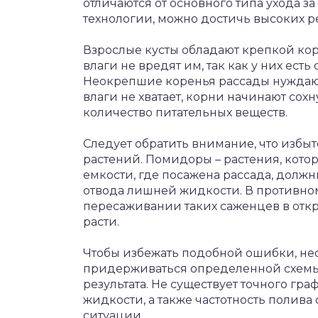
отличаются от основного типа ухода з
технологии, можно достичь высоких ре
Взрослые кусты обладают крепкой ко
влаги не вредят им, так как у них ест
Неокрепшие коренья рассады нуждают
влаги не хватает, корни начинают сохн
количество питательных веществ.
Следует обратить внимание, что избы
растений. Помидоры – растения, кото
емкости, где посажена рассада, долж
отвода лишней жидкости. В противном
пересаживании таких саженцев в откр
расти.
Чтобы избежать подобной ошибки, не
придерживаться определенной схемы
результата. Не существует точного гр
жидкости, а также частотность полива
ситуации.