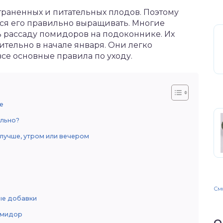
траненных и питательных плодов. Поэтому
я его правильно выращивать. Многие
ть рассаду помидоров на подоконнике. Их
тельно в начале января. Они легко
се основные правила по уходу.
е
ально?
 лучше, утром или вечером
Смо
ые добавки
омидор