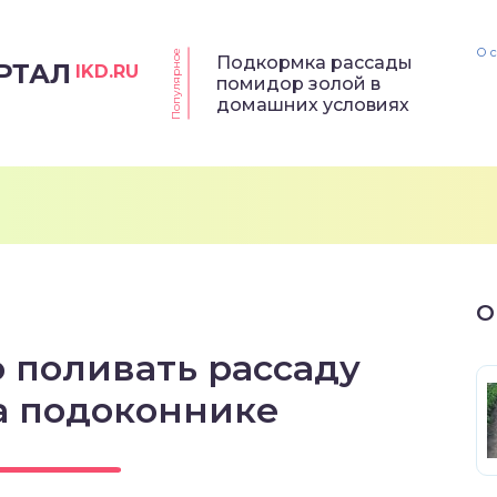
О 
Популярное
Подкормка рассады
РТАЛ
IKD.RU
помидор золой в
домашних условиях
О
 поливать рассаду
а подоконнике