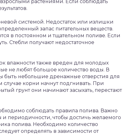
а взрослыми растениями. Если соблюдать
зультатов.
рневой системой. Недостаток или излишки
ь определенный запас питательных веществ.
ся в постоянном и тщательном поливе. Если
уть. Стебли получают недостаточное
ток влажности также вреден для молодых
рые не любят большое количество воды. В
ны быть небольшие дренажные отверстия для
 случае корни начнут подгнивать. При
ытый грунт они начинают засыхать, перестают
обходимо соблюдать правила полива. Важно
 и периодичности, чтобы достичь желаемого
афика полива. Необходимо количество
 следует определять в зависимости от