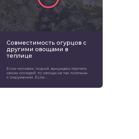
Совместимость огурцов с
другими овощами в
теплице
Если человек, порой, вынужден терпеть
своих соседей, то овощи не так лояльны
к окружению. Если ...