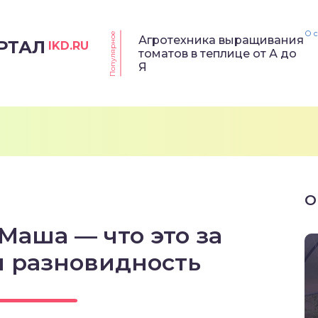
О 
Популярное
Агротехника выращивания
РТАЛ
IKD.RU
томатов в теплице от А до
Я
О
Маша — что это за
я разновидность