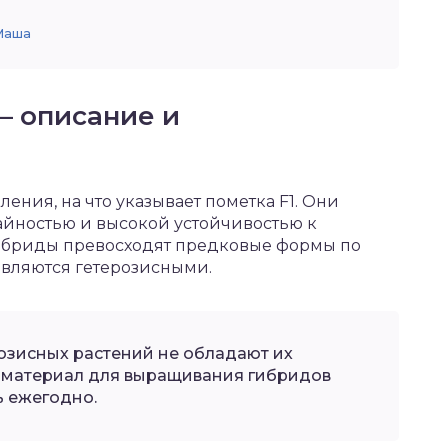
 Маша
— описание и
ния, на что указывает пометка F1. Они
айностью и высокой устойчивостью к
гибриды превосходят предковые формы по
являются гетерозисными.
озисных растений не обладают их
у материал для выращивания гибридов
 ежегодно.