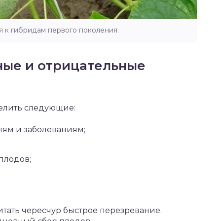
я к гибридам первого поколения.
ые и отрицательные
елить следующие:
лям и заболеваниям;
плодов;
тать чересчур быстрое перезревание.