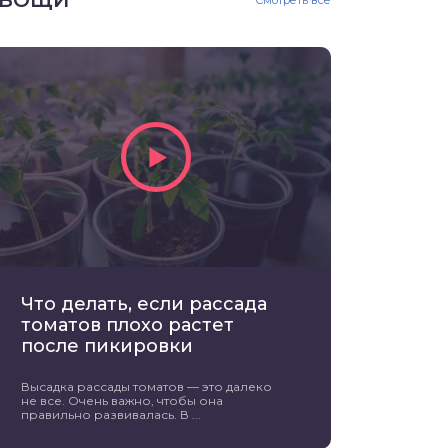
ВОЩИ
Смотреть все
Что делать, если рассада
томатов плохо растет
после пикировки
Высадка рассады томатов — это далеко
не все. Очень важно, чтобы она
правильно развивалась. В ...