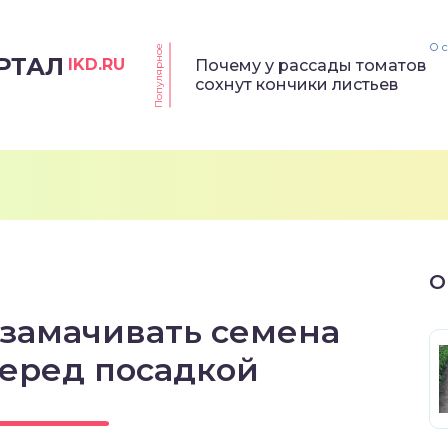
О 
Популярное
РТАЛ
IKD.RU
Почему у рассады томатов
сохнут кончики листьев
О
 замачивать семена
еред посадкой