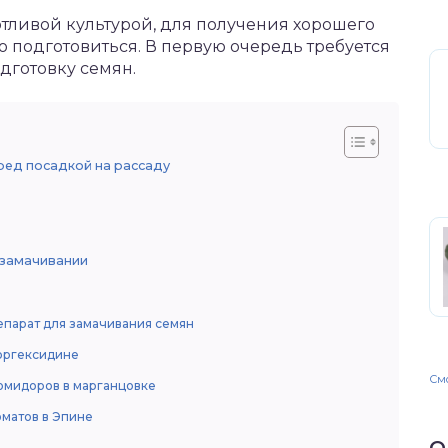
тливой культурой, для получения хорошего
 подготовиться. В первую очередь требуется
дготовку семян.
ред посадкой на рассаду
 замачивании
парат для замачивания семян
оргексидине
Смо
омидоров в марганцовке
оматов в Эпине