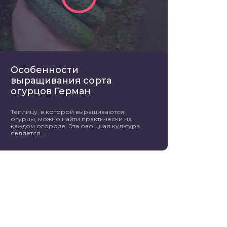
Особенности
выращивания сорта
огурцов Герман
Теплицу, в которой выращиваются
огурцы, можно найти практически на
каждом огороде. Эта овощная культура
является ...