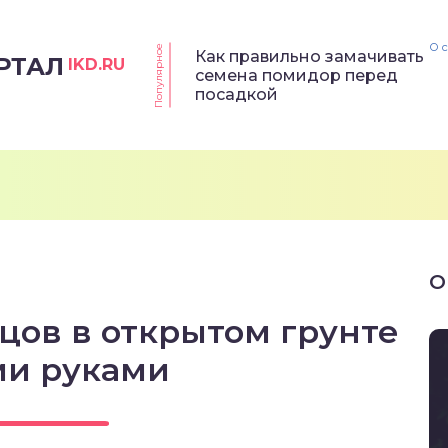
О 
Популярное
Как правильно замачивать
РТАЛ
IKD.RU
семена помидор перед
посадкой
О
цов в открытом грунте
ми руками