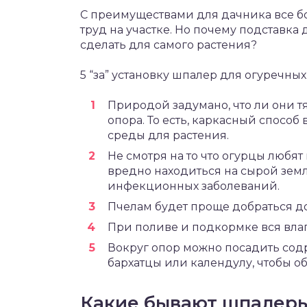
С преимуществами для дачника все бо
труд на участке. Но почему подставка 
сделать для самого растения?
5 “за” установку шпалер для огуречных
Природой задумано, что ли они т
опора. То есть, каркасный спосо
среды для растения.
Не смотря на то что огурцы любят
вредно находиться на сырой земл
инфекционных заболеваний.
Пчелам будет проще добраться до
При поливе и подкормке вся влаг
Вокруг опор можно посадить сод
бархатцы или календулу, чтобы о
Какие бывают шпалеры