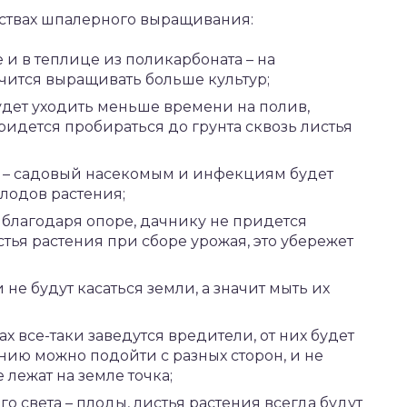
ствах шпалерного выращивания:
 и в теплице из поликарбоната – на
чится выращивать больше культур;
удет уходить меньше времени на полив,
ридется пробираться до грунта сквозь листья
й – садовый насекомым и инфекциям будет
плодов растения;
 благодаря опоре, дачнику не придется
тья растения при сборе урожая, это убережет
 не будут касаться земли, а значит мыть их
ах все-таки заведутся вредители, от них будет
ению можно подойти с разных сторон, и не
 лежат на земле точка;
о света – плоды, листья растения всегда будут