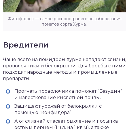
Фитофтороз — самое распространенное заболевания
томатов сорта Хурма.
Вредители
Чаще всего на помидоры Хурма нападают слизни,
проволочники и белокрылки. Для борьбы с ними
подходят народные методы и промышленные
препараты:
Прогнать проволочника поможет “Базудин”
и известкование кислотной почвы.
Защищают урожай от белокрылки с
помощью “Конфидора”.
А от слизней спасает рыхление и посыпка
острым перцем (1 ч.л. на 1 кв.м), а также