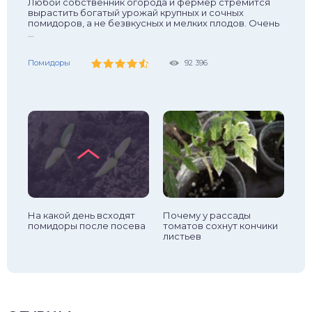
Любой собственник огорода и фермер стремится
вырастить богатый урожай крупных и сочных
помидоров, а не безвкусных и мелких плодов. Очень
...
Помидоры
Помидоры
Помидоры
41 836
28 456
17 769
Помидоры
Помидоры
Помидоры
Помидоры
Помидоры
Помидоры
185 363
92 396
57 725
29 829
27 265
23 933
Помидоры
23 124
ть
На какой день всходят
Почему у рассады
Сх
помидоры после посева
томатов сохнут кончики
в 
листьев
по